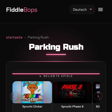
Fiddle
Bops
Deutsch
startseite
Parking Rush
Parking Rush
Fiddlebops Mod
Incredibox Mod
Sprunki Mod
SPIELEN
► BELIEBTE SPIELE
Sprunki Clicker
Sprunki Phase 8
60 Seconds