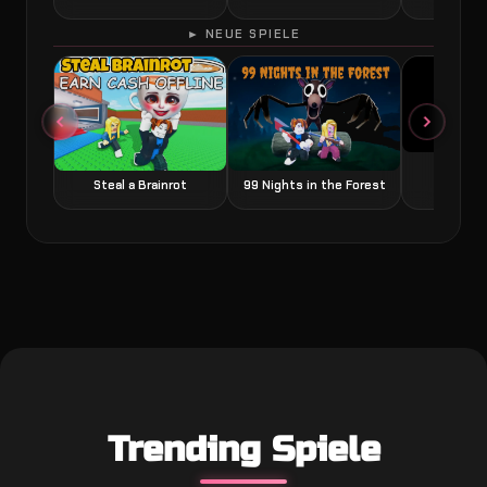
► NEUE SPIELE
Grow a
Steal a Brainrot
99 Nights in the Forest
Trending Spiele