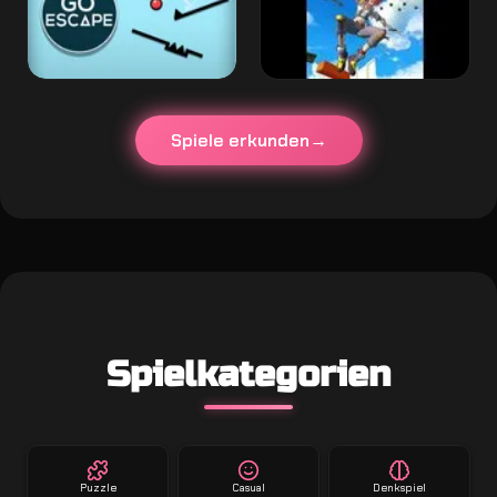
Spiele erkunden
Spielkategorien
Puzzle
Casual
Denkspiel