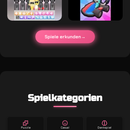
Spiele erkunden
Spielkategorien
Puzzle
Casual
Denkspiel