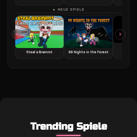
► NEUE SPIELE
Grow a
Steal a Brainrot
99 Nights in the Forest
Trending Spiele