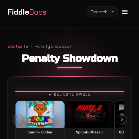
Fiddle
Bops
Deutsch
startseite
Penalty Showdown
Penalty Showdown
Fiddlebops Mod
Incredibox Mod
Sprunki Mod
SPIELEN
► BELIEBTE SPIELE
Sprunki Clicker
Sprunki Phase 8
60 Seconds