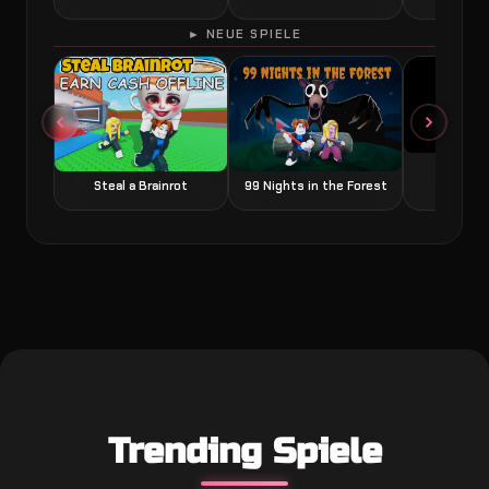
► NEUE SPIELE
Grow a
Steal a Brainrot
99 Nights in the Forest
Trending Spiele