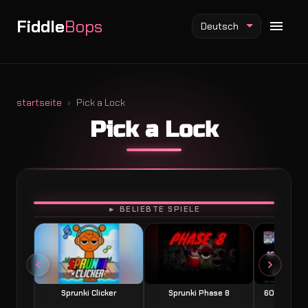
Fiddle
Bops
Deutsch
startseite
Pick a Lock
Pick a Lock
Fiddlebops Mod
Incredibox Mod
Sprunki Mod
SPIELEN
► BELIEBTE SPIELE
Sprunki Clicker
Sprunki Phase 8
60 Seconds