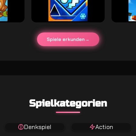
Spiele erkunden
Spielkategorien
Denkspiel
Action