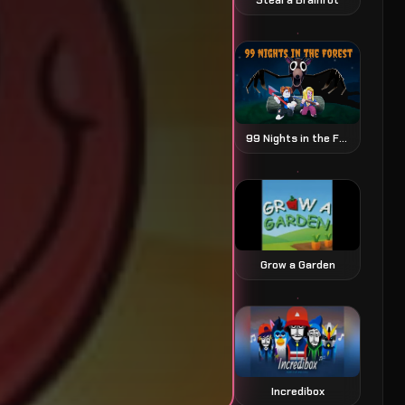
99 Nights in the Forest
Grow a Garden
Incredibox