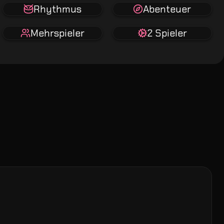
Rhythmus
Abenteuer
Mehrspieler
2 Spieler