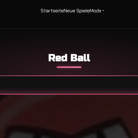
Startseite
Neue Spiele
Mods
Red Ball