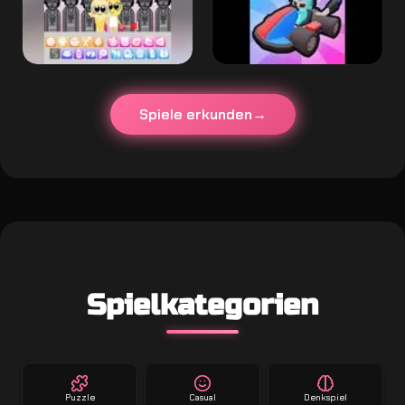
Spiele erkunden
Spielkategorien
Puzzle
Casual
Denkspiel