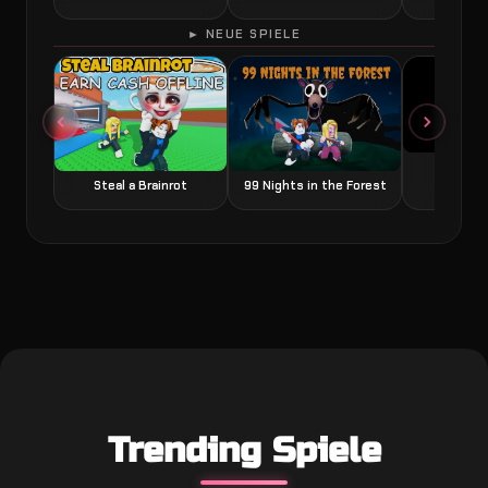
► NEUE SPIELE
Grow a
Steal a Brainrot
99 Nights in the Forest
Trending Spiele