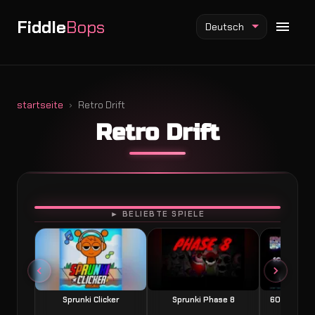
Fiddle
Bops
Deutsch
startseite
Retro Drift
Retro Drift
Fiddlebops Mod
Incredibox Mod
Sprunki Mod
SPIELEN
► BELIEBTE SPIELE
Sprunki Clicker
Sprunki Phase 8
60 Seconds