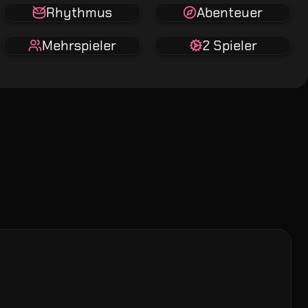
Rhythmus
Abenteuer
Mehrspieler
2 Spieler