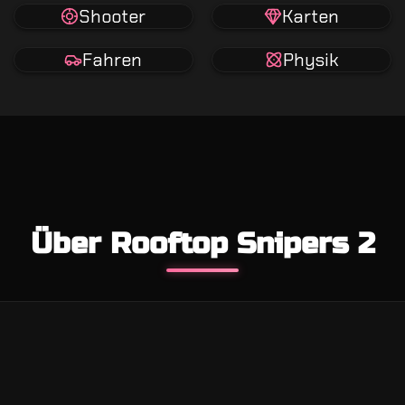
Shooter
Karten
Fahren
Physik
Über Rooftop Snipers 2