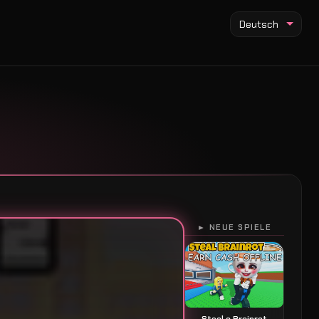
Deutsch
► NEUE SPIELE
Steal a Brainrot