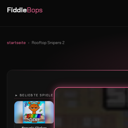
Fiddle
Bops
startseite
Rooftop Snipers 2
► BELIEBTE SPIELE
Sprunki Clicker