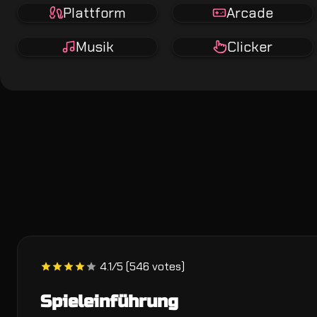
Plattform
Arcade
Musik
Clicker
4.1/5 (546 votes)
Spieleinführung