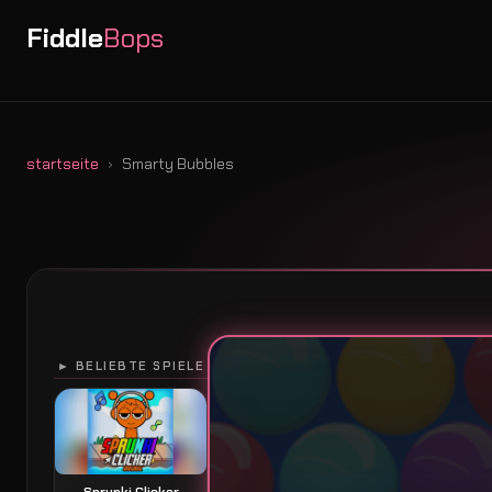
Fiddle
Bops
startseite
Smarty Bubbles
► BELIEBTE SPIELE
Sprunki Clicker