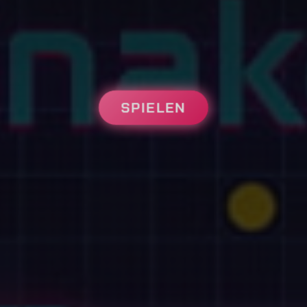
SPIELEN