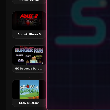
Sprunki Phase 8
60 Seconds Burger Run
Grow a Garden