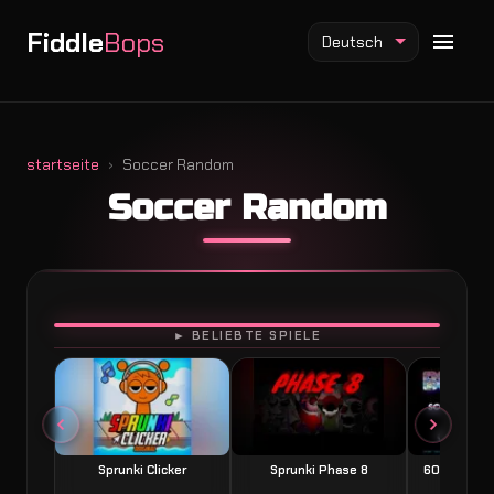
Fiddle
Bops
Deutsch
startseite
Soccer Random
Soccer Random
Fiddlebops Mod
Incredibox Mod
Sprunki Mod
SPIELEN
► BELIEBTE SPIELE
Sprunki Clicker
Sprunki Phase 8
60 Seconds