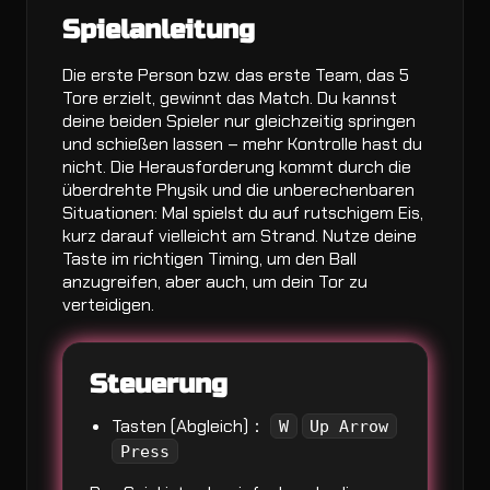
Spielanleitung
Die erste Person bzw. das erste Team, das 5
Tore erzielt, gewinnt das Match. Du kannst
deine beiden Spieler nur gleichzeitig springen
und schießen lassen – mehr Kontrolle hast du
nicht. Die Herausforderung kommt durch die
überdrehte Physik und die unberechenbaren
Situationen: Mal spielst du auf rutschigem Eis,
kurz darauf vielleicht am Strand. Nutze deine
Taste im richtigen Timing, um den Ball
anzugreifen, aber auch, um dein Tor zu
verteidigen.
Steuerung
Tasten (Abgleich)：
W
Up Arrow
Press