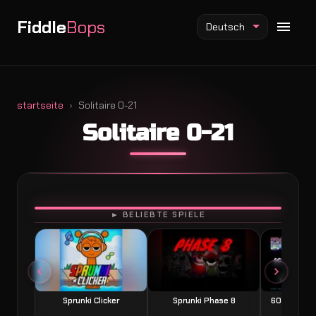
Fiddle
Bops
Deutsch
startseite
Solitaire 0-21
Solitaire 0-21
Fiddlebops Mod
Incredibox Mod
Sprunki Mod
SPIELEN
► BELIEBTE SPIELE
Sprunki Clicker
Sprunki Phase 8
60 Seconds