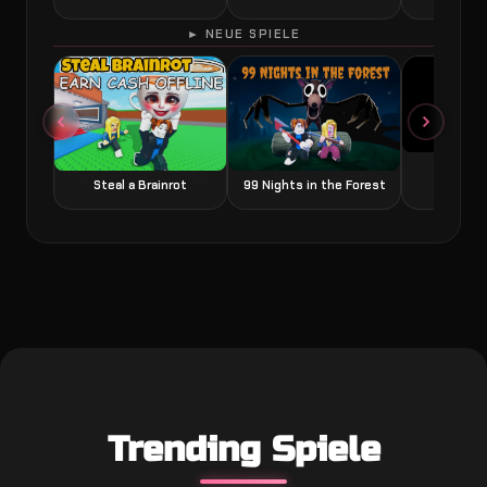
► NEUE SPIELE
Grow a
Steal a Brainrot
99 Nights in the Forest
Trending Spiele