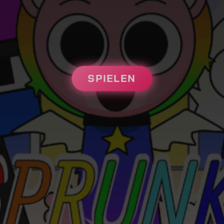
SPIELEN