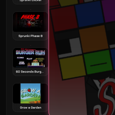
Sprunki Phase 8
60 Seconds Burger Run
Grow a Garden