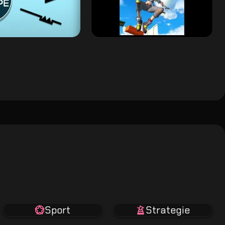
Sport
Strategie