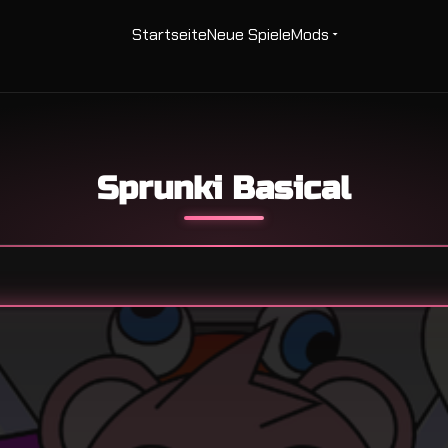
Startseite
Neue Spiele
Mods
Sprunki Basical