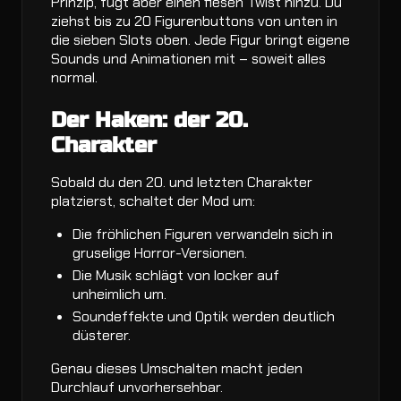
Prinzip, fügt aber einen fiesen Twist hinzu. Du
ziehst bis zu 20 Figurenbuttons von unten in
die sieben Slots oben. Jede Figur bringt eigene
Sounds und Animationen mit – soweit alles
normal.
Der Haken: der 20.
Charakter
Sobald du den 20. und letzten Charakter
platzierst, schaltet der Mod um:
Die fröhlichen Figuren verwandeln sich in
gruselige Horror-Versionen.
Die Musik schlägt von locker auf
unheimlich um.
Soundeffekte und Optik werden deutlich
düsterer.
Genau dieses Umschalten macht jeden
Durchlauf unvorhersehbar.