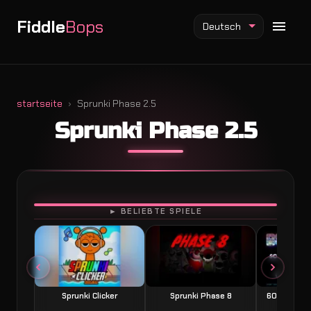
Fiddle
Bops
Deutsch
startseite
Sprunki Phase 2.5
Sprunki Phase 2.5
Fiddlebops Mod
Incredibox Mod
Sprunki Mod
SPIELEN
► BELIEBTE SPIELE
Sprunki Clicker
Sprunki Phase 8
60 Seconds