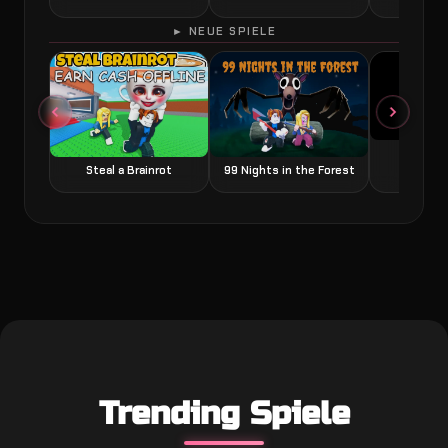
► NEUE SPIELE
Grow a
Steal a Brainrot
99 Nights in the Forest
Trending Spiele