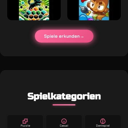
Spiele erkunden
Spielkategorien
Puzzle
Casual
Denkspiel