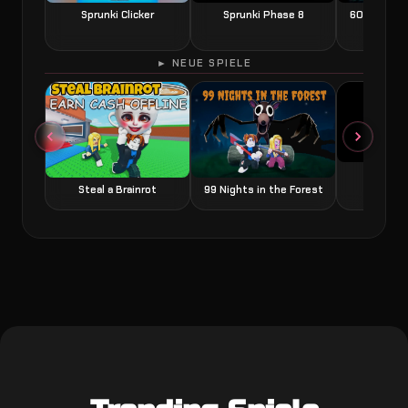
Sprunki Clicker
Sprunki Phase 8
60 Seconds
► NEUE SPIELE
Grow a
Steal a Brainrot
99 Nights in the Forest