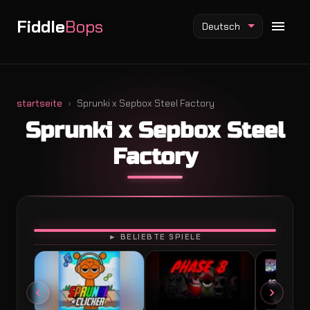
Fiddle
Bops
Deutsch
startseite
Sprunki x Sepbox Steel Factory
Sprunki x Sepbox Steel
Fiddlebops Mod
Factory
Incredibox Mod
Sprunki Mod
SPIELEN
► BELIEBTE SPIELE