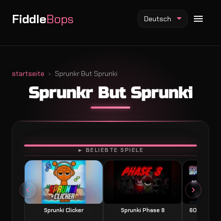
Fiddle
Bops
Deutsch
startseite
Sprunkr But Sprunki
Sprunkr But Sprunki
Fiddlebops Mod
Incredibox Mod
Sprunki Mod
SPIELEN
► BELIEBTE SPIELE
Sprunki Clicker
Sprunki Phase 8
60 Seconds