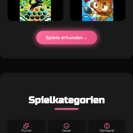
Spiele erkunden
Spielkategorien
Puzzle
Casual
Denkspiel