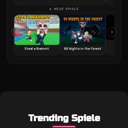
► NEUE SPIELE
Grow a
Steal a Brainrot
99 Nights in the Forest
Trending Spiele