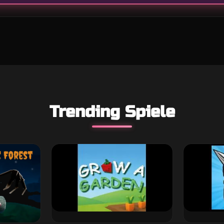
Trending Spiele