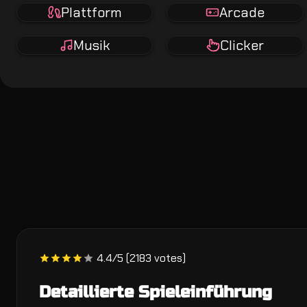
Plattform
Arcade
Musik
Clicker
4.4/5 (2183 votes)
Detaillierte Spieleinführung