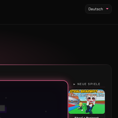
Deutsch
► NEUE SPIELE
Steal a Brainrot