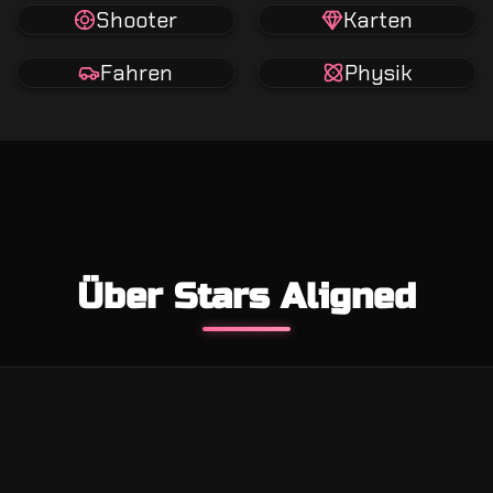
Shooter
Karten
Fahren
Physik
Über Stars Aligned