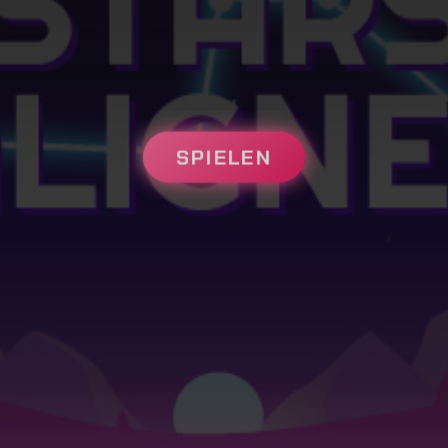
SPIELEN