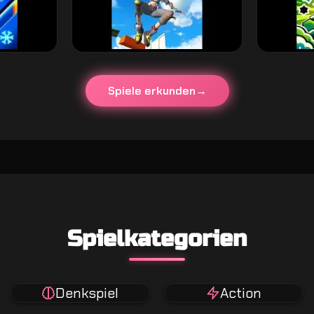
Spiele erkunden
Spielkategorien
Denkspiel
Action