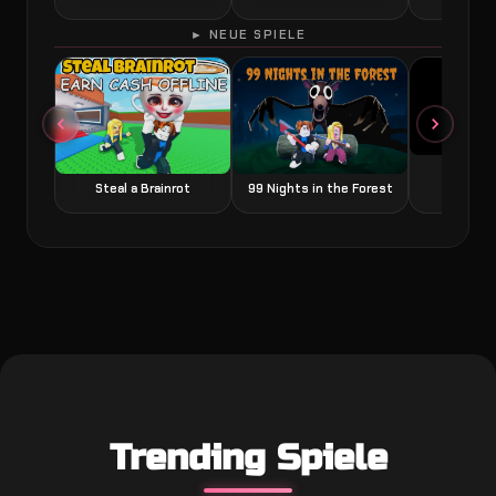
► NEUE SPIELE
Grow a
Steal a Brainrot
99 Nights in the Forest
Trending Spiele