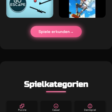
Spiele erkunden
Spielkategorien
Puzzle
Casual
Denkspiel