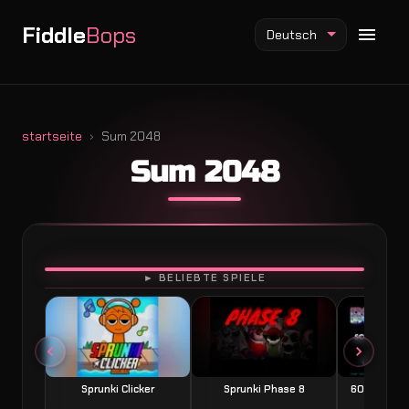
Fiddle
Bops
Deutsch
startseite
Sum 2048
Sum 2048
Fiddlebops Mod
Incredibox Mod
Sprunki Mod
SPIELEN
► BELIEBTE SPIELE
Sprunki Clicker
Sprunki Phase 8
60 Seconds