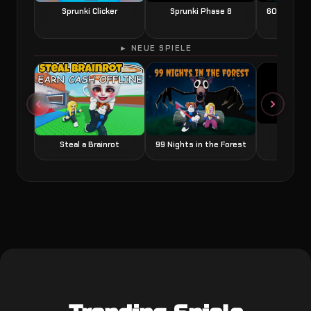
Sprunki Clicker
Sprunki Phase 8
60 Seconds
► NEUE SPIELE
Grow a
Steal a Brainrot
99 Nights in the Forest