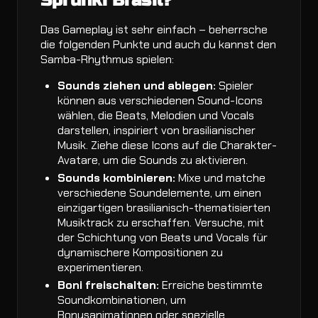
Sprunki Brasil?
Das Gameplay ist sehr einfach – beherrsche
die folgenden Punkte und auch du kannst den
Samba-Rhythmus spielen:
Sounds ziehen und ablegen:
Spieler
können aus verschiedenen Sound-Icons
wählen, die Beats, Melodien und Vocals
darstellen, inspiriert von brasilianischer
Musik. Ziehe diese Icons auf die Charakter-
Avatare, um die Sounds zu aktivieren.
Sounds kombinieren:
Mixe und matche
verschiedene Soundelemente, um einen
einzigartigen brasilianisch-thematisierten
Musiktrack zu erschaffen. Versuche, mit
der Schichtung von Beats und Vocals für
dynamischere Kompositionen zu
experimentieren.
Boni freischalten:
Erreiche bestimmte
Soundkombinationen, um
Bonusanimationen oder spezielle