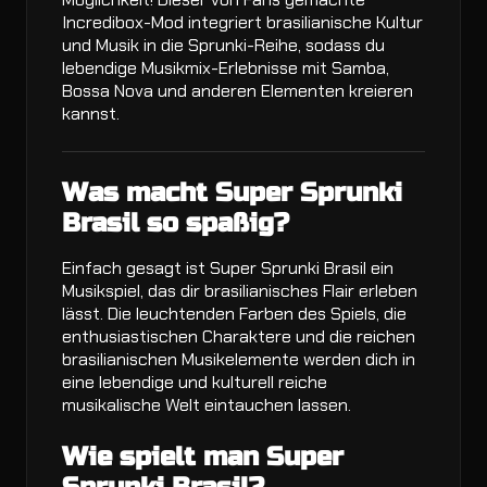
Incredibox-Mod integriert brasilianische Kultur
und Musik in die Sprunki-Reihe, sodass du
lebendige Musikmix-Erlebnisse mit Samba,
Bossa Nova und anderen Elementen kreieren
kannst.
Was macht Super Sprunki
Brasil so spaßig?
Einfach gesagt ist Super Sprunki Brasil ein
Musikspiel, das dir brasilianisches Flair erleben
lässt. Die leuchtenden Farben des Spiels, die
enthusiastischen Charaktere und die reichen
brasilianischen Musikelemente werden dich in
eine lebendige und kulturell reiche
musikalische Welt eintauchen lassen.
Wie spielt man Super