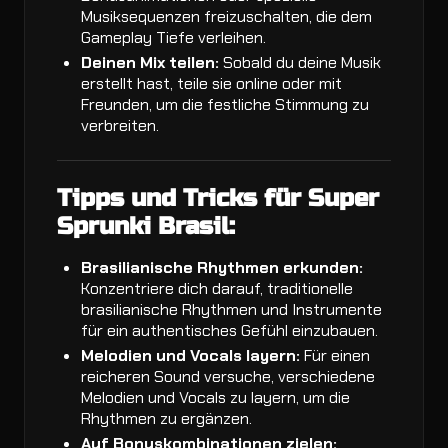
Musiksequenzen freizuschalten, die dem
Gameplay Tiefe verleihen.
Deinen Mix teilen:
Sobald du deine Musik
erstellt hast, teile sie online oder mit
Freunden, um die festliche Stimmung zu
verbreiten.
Tipps und Tricks für Super
Sprunki Brasil:
Brasilianische Rhythmen erkunden:
Konzentriere dich darauf, traditionelle
brasilianische Rhythmen und Instrumente
für ein authentisches Gefühl einzubauen.
Melodien und Vocals layern:
Für einen
reicheren Sound versuche, verschiedene
Melodien und Vocals zu layern, um die
Rhythmen zu ergänzen.
Auf Bonuskombinationen zielen: