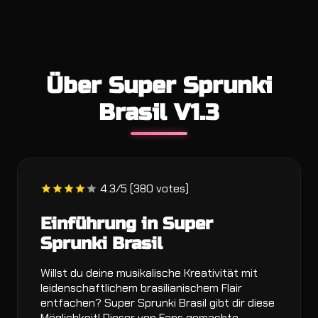
Über Super Sprunki
Brasil V1.3
4.3/5 (380 votes)
Einführung in Super
Sprunki Brasil
Willst du deine musikalische Kreativität mit
leidenschaftlichem brasilianischem Flair
entfachen? Super Sprunki Brasil gibt dir diese
Möglichkeit! Dieser von Fans gemachte