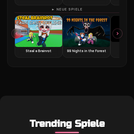
► NEUE SPIELE
Grow a
Steal a Brainrot
99 Nights in the Forest
Trending Spiele