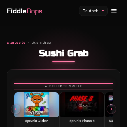
Fiddle
Bops
Deutsch
startseite
Sushi Grab
Sushi Grab
Fiddlebops Mod
Incredibox Mod
Sprunki Mod
SPIELEN
► BELIEBTE SPIELE
Sprunki Clicker
Sprunki Phase 8
60 Seconds