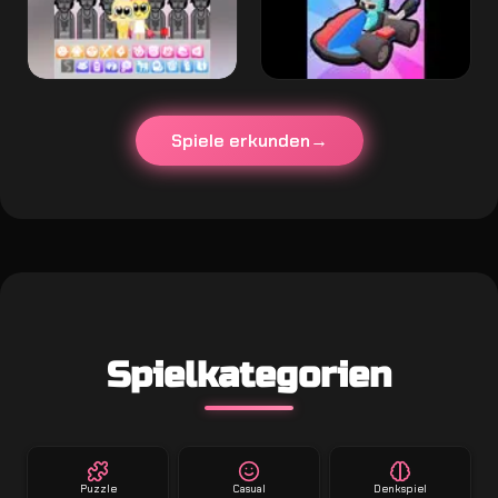
Spiele erkunden
Spielkategorien
Puzzle
Casual
Denkspiel