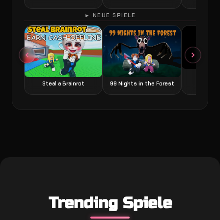
► NEUE SPIELE
Grow a
Steal a Brainrot
99 Nights in the Forest
Trending Spiele