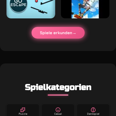
Spiele erkunden
Spielkategorien
Puzzle
Casual
Denkspiel