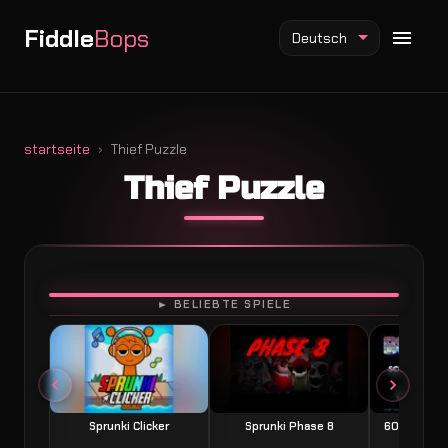
Fiddle
Bops
Deutsch
startseite
Thief Puzzle
Thief Puzzle
Fiddlebops Mod
Incredibox Mod
Sprunki Mod
SPIELEN
► BELIEBTE SPIELE
Sprunki Clicker
Sprunki Phase 8
60 Seconds