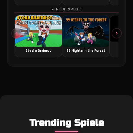
► NEUE SPIELE
Grow a
Steal a Brainrot
99 Nights in the Forest
Trending Spiele