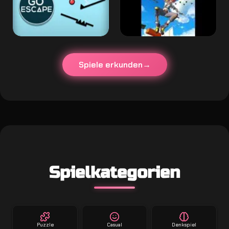
Spiele erkunden
Spielkategorien
Puzzle
Casual
Denkspiel