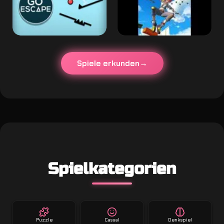
Spiele erkunden
Spielkategorien
Puzzle
Casual
Denkspiel