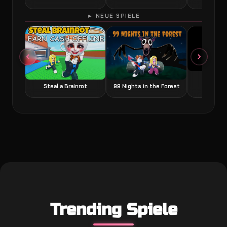
► NEUE SPIELE
Grow a
Steal a Brainrot
99 Nights in the Forest
Trending Spiele