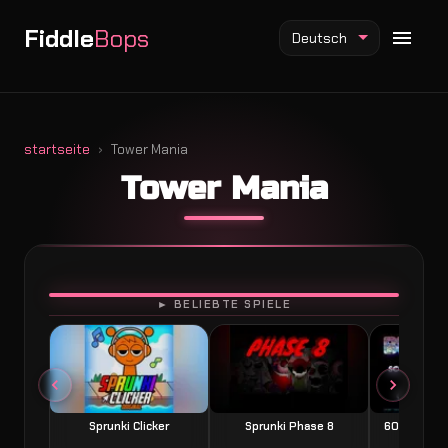
Fiddle
Bops
Deutsch
startseite
Tower Mania
Tower Mania
Fiddlebops Mod
Incredibox Mod
Sprunki Mod
SPIELEN
► BELIEBTE SPIELE
Sprunki Clicker
Sprunki Phase 8
60 Seconds