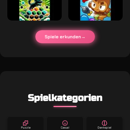
Spiele erkunden
Spielkategorien
Puzzle
Casual
Denkspiel