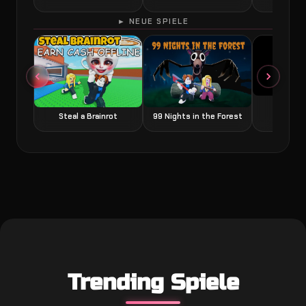
► NEUE SPIELE
Grow a
Steal a Brainrot
99 Nights in the Forest
Trending Spiele