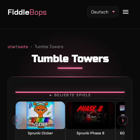
Fiddle
Bops
Deutsch
startseite
Tumble Towers
Tumble Towers
Fiddlebops Mod
Incredibox Mod
Sprunki Mod
SPIELEN
► BELIEBTE SPIELE
Sprunki Clicker
Sprunki Phase 8
60 Seconds