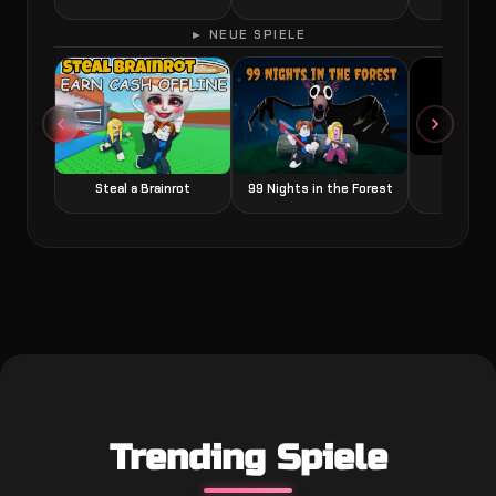
► NEUE SPIELE
Grow a
Steal a Brainrot
99 Nights in the Forest
Trending Spiele