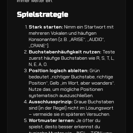
immer weiter ein.
Spielstrategie
Stark starten:
Nimm ein Startwort mit
mehreren Vokalen und häufigen
Konsonanten (z. B. „ARISE“, „AUDIO“,
„CRANE“).
Buchstabenhäufigkeit nutzen:
Teste
zuerst häufige Buchstaben wie R, S, T, L,
N, E, A, O.
Position logisch ableiten:
Grün
bedeutet „richtiger Buchstabe, richtige
Position“, Gelb „im Wort, aber woanders“.
Nutze das, um mögliche Positionen
systematisch auszuschließen.
Ausschlussprinzip:
Graue Buchstaben
sind (in der Regel) nicht im Lösungswort
– vermeide sie in späteren Versuchen.
Wortmuster lernen:
Je öfter du
spielst, desto besser erkennst du