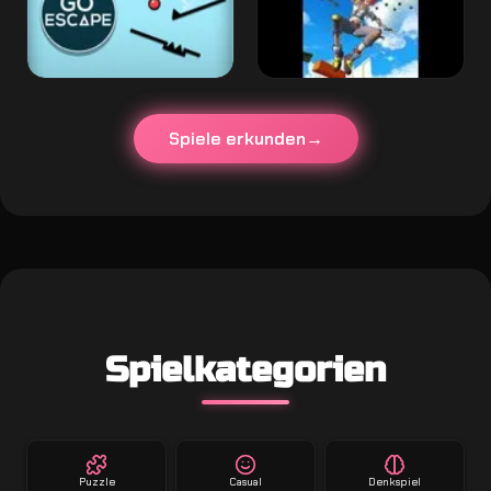
Spiele erkunden
Spielkategorien
Puzzle
Casual
Denkspiel