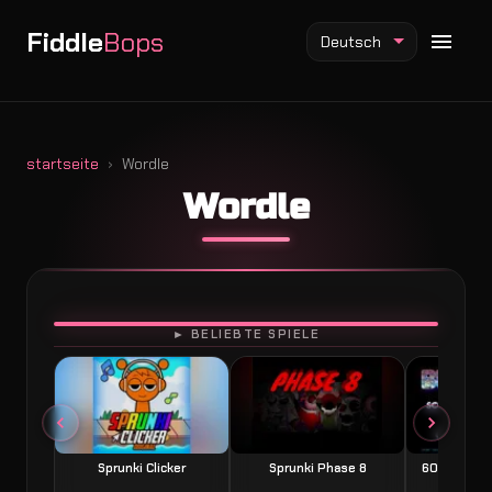
Fiddle
Bops
Deutsch
startseite
Wordle
Wordle
Fiddlebops Mod
Incredibox Mod
Sprunki Mod
SPIELEN
► BELIEBTE SPIELE
Sprunki Clicker
Sprunki Phase 8
60 Seconds