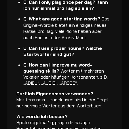
Q: Can I only play once per day?
Kann
ich nur einmal pro Tag spielen?
Q: What are good starting words?
Das
Original‑Wordle bietet ein einziges neues
Rätsel pro Tag, viele Klone haben aber
auch Endlos‑ oder Archiv‑Modi.
Q: Can I use proper nouns?
Welche
Startwörter sind gut?
Q: How can I improve my word-
guessing skills?
Wörter mit mehreren
Vokalen oder häufigen Konsonanten, z. B.
„ADIEU“, „AUDIO“, „AROSE“.
Darf ich Eigennamen verwenden?
Meistens nein – zugelassen sind in der Regel
nur normale Wörter aus dem Wörterbuch.
Wie werde ich besser?
Spiele regelmäßig, präge dir häufige
Buchstabenkombinationen ein und nutze