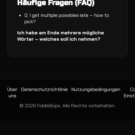
Häufige Fragen (FAQ)
Q: I get multiple possibles late — how to
pick?
Ich habe am Ende mehrere mögliche
Wörter – welches soll ich nehmen?
Über
Datenschutzrichtlinie
Nutzungsbedingungen
Co
uns
Einst
© 2026 FiddleBops. Alle Rechte vorbehalten.