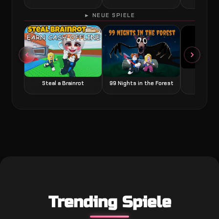
► NEUE SPIELE
Grow a
Steal a Brainrot
99 Nights in the Forest
Trending Spiele