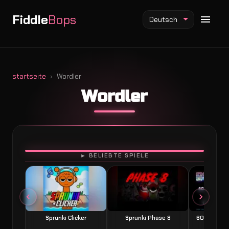
Fiddle
Bops
Deutsch
startseite
Wordler
Wordler
Fiddlebops Mod
Incredibox Mod
Sprunki Mod
SPIELEN
► BELIEBTE SPIELE
Sprunki Clicker
Sprunki Phase 8
60 Seconds