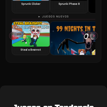
Sprunki Clicker
Sprunki Phase 8
► JUEGOS NUEVOS
60 Seconds 
Steal a Brainrot
99 Nights in the Forest juego de terror y