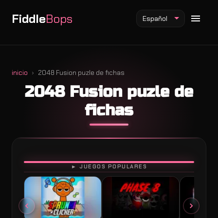
Fiddle
Bops
Español
inicio
2048 Fusion puzle de fichas
2048 Fusion puzle de
Mod Fiddlebops
fichas
Mod Incredibox
Mod Sprunki
JUGAR
► JUEGOS POPULARES