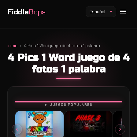
Fiddle
Bops
Español
inicio
4 Pics 1 Word juego de 4 fotos 1 palabra
4 Pics 1 Word juego de 4
Mod Fiddlebops
fotos 1 palabra
Mod Incredibox
Mod Sprunki
JUGAR
► JUEGOS POPULARES