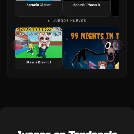
Sprunki Clicker
Sprunki Phase 8
► JUEGOS NUEVOS
60 Seconds 
Steal a Brainrot
99 Nights in the Forest juego de terror y