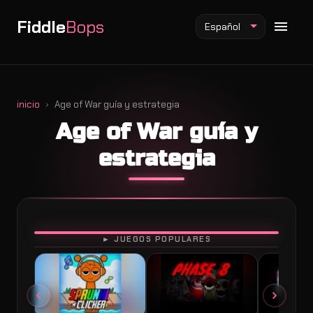
Fiddle
Bops
Español
inicio
Age of War guía y estrategia
Age of War guía y
Mod Fiddlebops
estrategia
Mod Incredibox
Mod Sprunki
JUGAR
► JUEGOS POPULARES