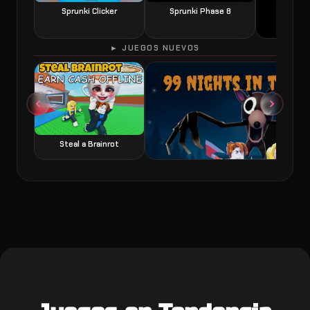
Sprunki Clicker
Sprunki Phase 8
► JUEGOS NUEVOS
60 Seconds 
Steal a Brainrot
99 Nights in the Forest juego de terror y