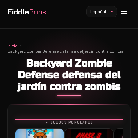
Fiddle
Bops
Español
inicio
Backyard Zombie Defense defensa del jardín contra zombis
Mod Fiddlebops
Backyard Zombie
Mod Incredibox
Defense defensa del
Mod Sprunki
jardín contra zombis
JUGAR
► JUEGOS POPULARES