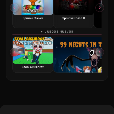
Sprunki Clicker
Sprunki Phase 8
► JUEGOS NUEVOS
60 Seconds 
Steal a Brainrot
99 Nights in the Forest juego de terror y