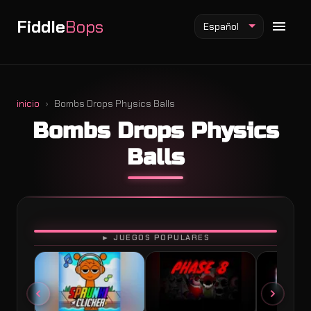
Fiddle
Bops
Español
inicio
Bombs Drops Physics Balls
Bombs Drops Physics
Mod Fiddlebops
Balls
Mod Incredibox
Mod Sprunki
JUGAR
► JUEGOS POPULARES