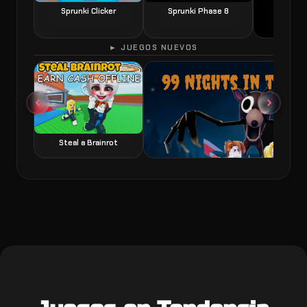
Sprunki Clicker
Sprunki Phase 8
► JUEGOS NUEVOS
60 Seconds 
Steal a Brainrot
99 Nights in the Forest juego de terror y