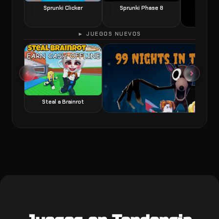
Sprunki Clicker
Sprunki Phase 8
► JUEGOS NUEVOS
60 Seconds 
Steal a Brainrot
99 Nights in the Forest juego de terror y