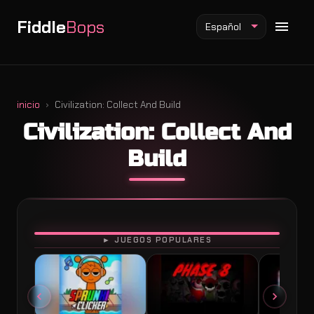
Fiddle
Bops
Español
inicio
Civilization: Collect And Build
Civilization: Collect And
Mod Fiddlebops
Build
Mod Incredibox
Mod Sprunki
JUGAR
► JUEGOS POPULARES