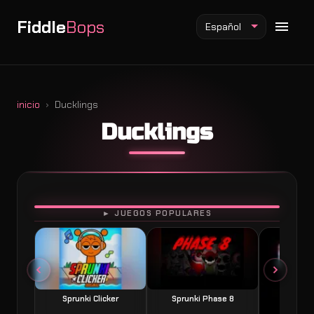
Fiddle
Bops
Español
inicio
Ducklings
Ducklings
Mod Fiddlebops
Mod Incredibox
Mod Sprunki
JUGAR
► JUEGOS POPULARES
Sprunki Clicker
Sprunki Phase 8