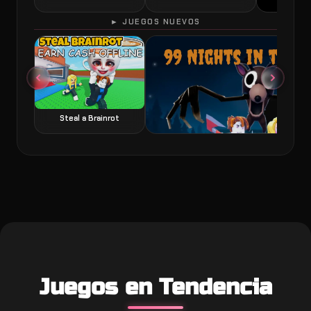
► JUEGOS NUEVOS
60 Seconds 
Steal a Brainrot
99 Nights in the Forest juego de terror y
Juegos en Tendencia