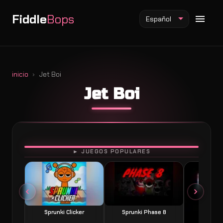
Fiddle
Bops
Español
inicio
Jet Boi
Jet Boi
Mod Fiddlebops
Mod Incredibox
Mod Sprunki
JUGAR
► JUEGOS POPULARES
Sprunki Clicker
Sprunki Phase 8