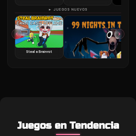
► JUEGOS NUEVOS
60 Seconds 
Steal a Brainrot
99 Nights in the Forest juego de terror y
Juegos en Tendencia