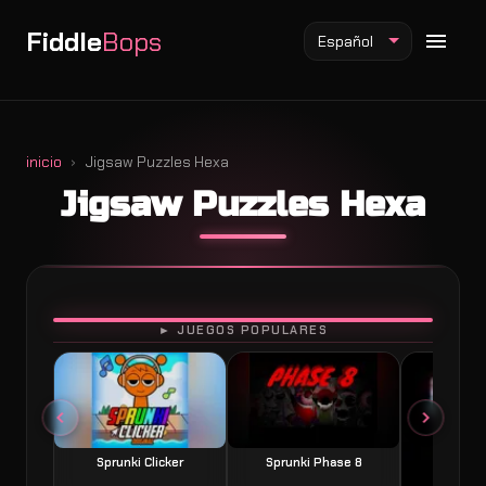
Fiddle
Bops
Español
inicio
Jigsaw Puzzles Hexa
Jigsaw Puzzles Hexa
Mod Fiddlebops
Mod Incredibox
Mod Sprunki
JUGAR
► JUEGOS POPULARES
Sprunki Clicker
Sprunki Phase 8