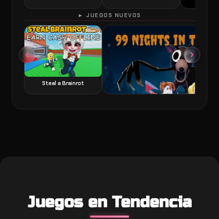
► JUEGOS NUEVOS
60 Seconds 
Steal a Brainrot
99 Nights in the Forest juego de terror y
Juegos en Tendencia