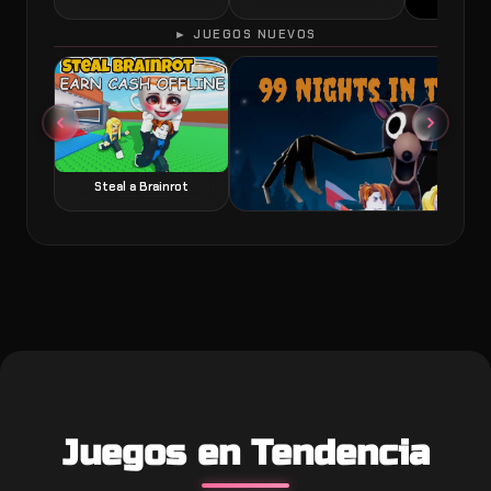
► JUEGOS NUEVOS
60 Seconds 
Steal a Brainrot
99 Nights in the Forest juego de terror y
Juegos en Tendencia