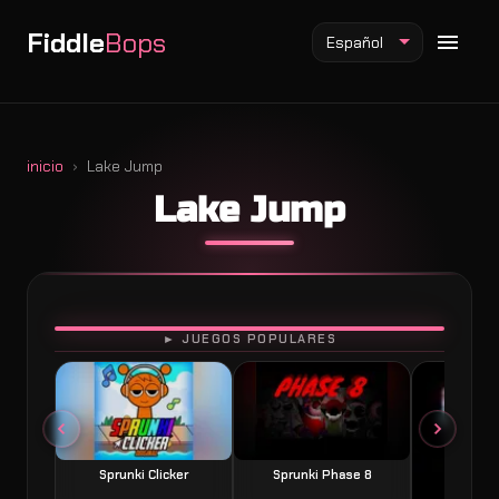
Fiddle
Bops
Español
inicio
Lake Jump
Lake Jump
Mod Fiddlebops
Mod Incredibox
Mod Sprunki
JUGAR
► JUEGOS POPULARES
Sprunki Clicker
Sprunki Phase 8