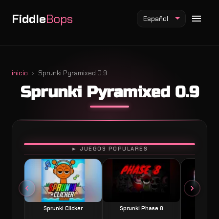
Fiddle
Bops
Español
inicio
Sprunki Pyramixed 0.9
Sprunki Pyramixed 0.9
Mod Fiddlebops
Mod Incredibox
Mod Sprunki
JUGAR
► JUEGOS POPULARES
Sprunki Clicker
Sprunki Phase 8