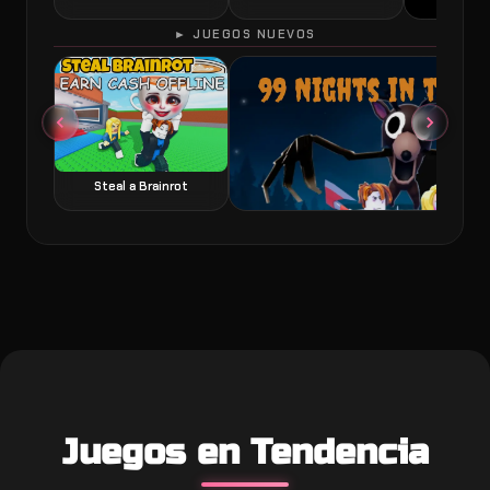
► JUEGOS NUEVOS
60 Seconds 
Steal a Brainrot
99 Nights in the Forest juego de terror y
Juegos en Tendencia