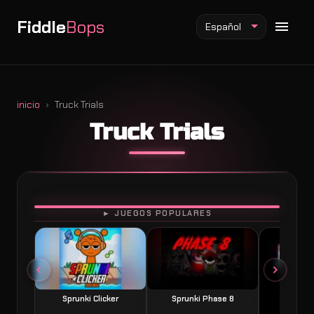
Fiddle
Bops
Español
inicio
Truck Trials
Truck Trials
Mod Fiddlebops
Mod Incredibox
Mod Sprunki
JUGAR
► JUEGOS POPULARES
Sprunki Clicker
Sprunki Phase 8