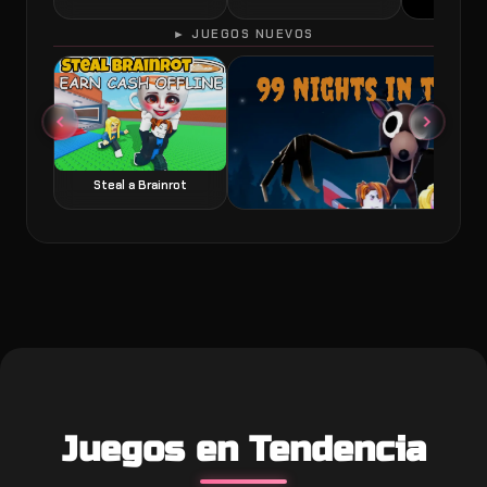
► JUEGOS NUEVOS
60 Seconds 
Steal a Brainrot
99 Nights in the Forest juego de terror y
Juegos en Tendencia