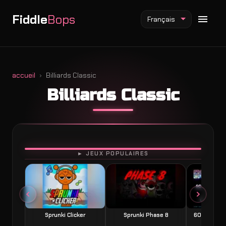
Fiddle
Bops
Français
accueil
Billiards Classic
Billiards Classic
Mod Fiddlebops
Mod Incredibox
Mod Sprunki
JOUER
► JEUX POPULAIRES
Sprunki Clicker
Sprunki Phase 8
60 Seconds