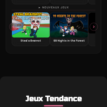
► NOUVEAUX JEUX
Grow a
Steal a Brainrot
99 Nights in the Forest
Jeux Tendance