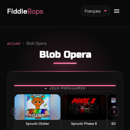
Fiddle
Bops
Français
accueil
Blob Opera
Blob Opera
Mod Fiddlebops
Mod Incredibox
Mod Sprunki
JOUER
► JEUX POPULAIRES
Sprunki Clicker
Sprunki Phase 8
60 Seconds