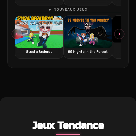
► NOUVEAUX JEUX
Grow a
Steal a Brainrot
99 Nights in the Forest
Jeux Tendance