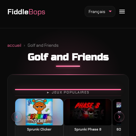
Fiddle
Bops
Français
accueil
Golf and Friends
Golf and Friends
Mod Fiddlebops
Mod Incredibox
Mod Sprunki
JOUER
► JEUX POPULAIRES
Sprunki Clicker
Sprunki Phase 8
60 Seconds