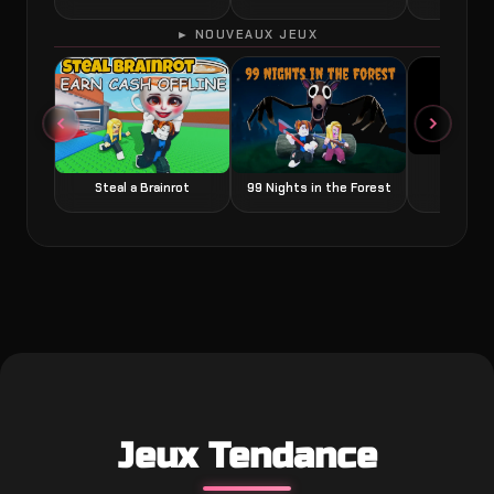
► NOUVEAUX JEUX
Grow a
Steal a Brainrot
99 Nights in the Forest
Jeux Tendance