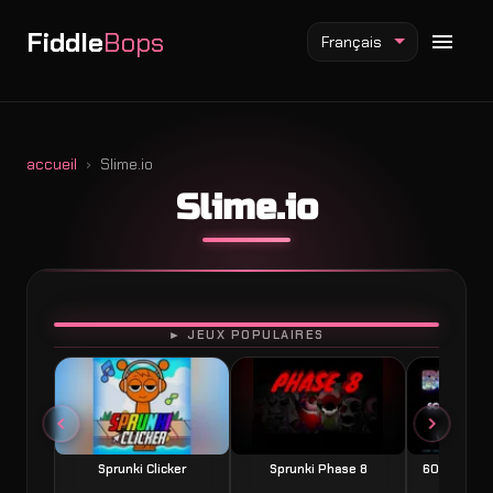
Fiddle
Bops
Français
accueil
Slime.io
Slime.io
Mod Fiddlebops
Mod Incredibox
Mod Sprunki
JOUER
► JEUX POPULAIRES
Sprunki Clicker
Sprunki Phase 8
60 Seconds