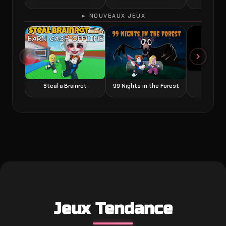
► NOUVEAUX JEUX
Grow a
Steal a Brainrot
99 Nights in the Forest
Jeux Tendance