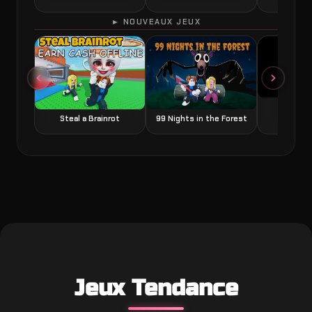
► NOUVEAUX JEUX
Grow a
Steal a Brainrot
99 Nights in the Forest
Jeux Tendance