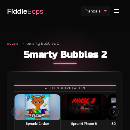
Fiddle
Bops
Français
accueil
Smarty Bubbles 2
Smarty Bubbles 2
Mod Fiddlebops
Mod Incredibox
Mod Sprunki
JOUER
► JEUX POPULAIRES
Sprunki Clicker
Sprunki Phase 8
60 Seconds