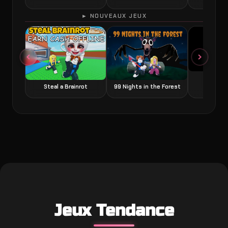
► NOUVEAUX JEUX
Grow a
Steal a Brainrot
99 Nights in the Forest
Jeux Tendance