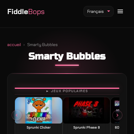
Fiddle
Bops
Français
accueil
Smarty Bubbles
Smarty Bubbles
Mod Fiddlebops
Mod Incredibox
Mod Sprunki
JOUER
► JEUX POPULAIRES
Sprunki Clicker
Sprunki Phase 8
60 Seconds