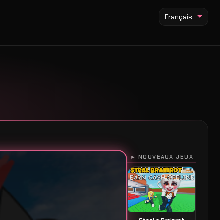
Français
► NOUVEAUX JEUX
Steal a Brainrot