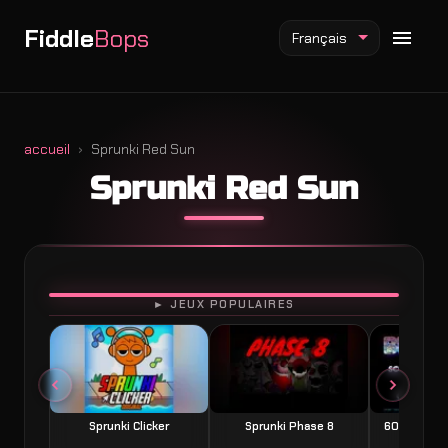
Fiddle
Bops
Français
accueil
Sprunki Red Sun
Sprunki Red Sun
Mod Fiddlebops
Mod Incredibox
Mod Sprunki
JOUER
► JEUX POPULAIRES
Sprunki Clicker
Sprunki Phase 8
60 Seconds