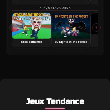
► NOUVEAUX JEUX
Grow a
Steal a Brainrot
99 Nights in the Forest
Jeux Tendance