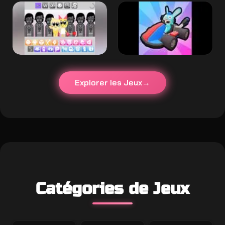
Explorer les Jeux
Catégories de Jeux