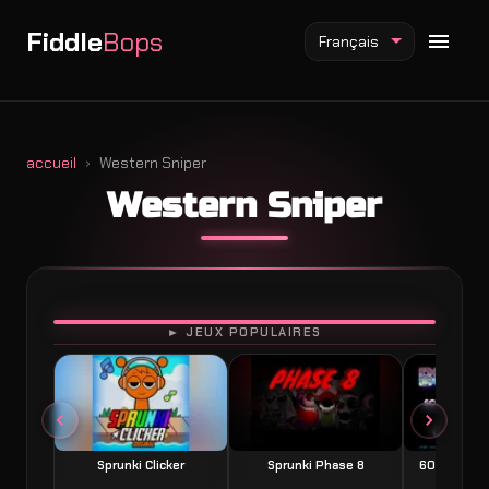
Fiddle
Bops
Français
accueil
Western Sniper
Western Sniper
Mod Fiddlebops
Mod Incredibox
Mod Sprunki
JOUER
► JEUX POPULAIRES
Sprunki Clicker
Sprunki Phase 8
60 Seconds