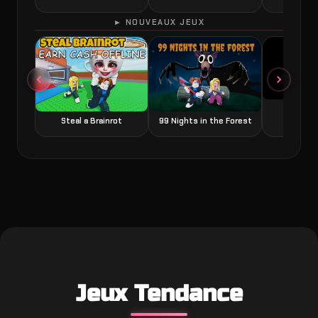
► NOUVEAUX JEUX
Grow a
Steal a Brainrot
99 Nights in the Forest
Jeux Tendance