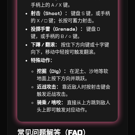
手柄上的 A / X 键。
射击（Shoot）：
键盘 S 键，或手柄
的 X / □ 键；长按可蓄力射击。
投掷手雷（Grenade）：
键盘 D
键，或手柄的 B / ○ 键。
下蹲 / 翻滚：
按住下方向键或十字键
向下，移动中轻按可触发翻滚。
特殊动作：
挖掘（Dig）：
在泥土、沙地等软
地面上按下方向并跳跃。
近战攻击：
靠近敌人时按射击键会
触发近战攻击。
骑乘 / 啃咬：
直接从上方跳到敌人
头上即可触发对应动作。
常见问题解答（FAQ）