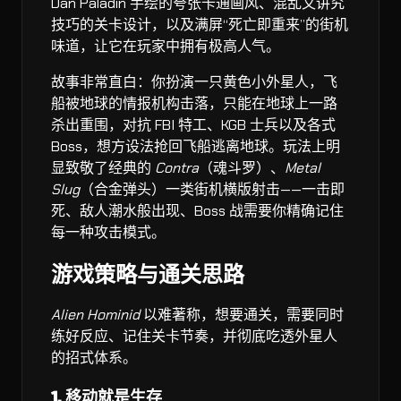
Dan Paladin 手绘的夸张卡通画风、混乱又讲究
技巧的关卡设计，以及满屏“死亡即重来”的街机
味道，让它在玩家中拥有极高人气。
故事非常直白：你扮演一只黄色小外星人，飞
船被地球的情报机构击落，只能在地球上一路
杀出重围，对抗 FBI 特工、KGB 士兵以及各式
Boss，想方设法抢回飞船逃离地球。玩法上明
显致敬了经典的
Contra
（魂斗罗）、
Metal
Slug
（合金弹头）一类街机横版射击——一击即
死、敌人潮水般出现、Boss 战需要你精确记住
每一种攻击模式。
游戏策略与通关思路
Alien Hominid
以难著称，想要通关，需要同时
练好反应、记住关卡节奏，并彻底吃透外星人
的招式体系。
1. 移动就是生存