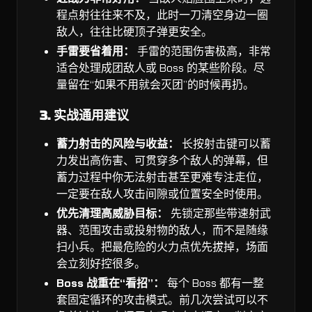
程点射往往来不及，此时一刀清空身边一圈
敌人，往往比硬顶子弹更安全。
手雷要省着用：
手雷的范围伤害极高，非常
适合处理成团敌人或 Boss 的某些阶段。尽
量留在“如果不用就会灭团”的时候再扔。
3. 实战通用建议
蓄力射击的风险与收益：
长按射击键可以蓄
力发出高伤害、可贯穿多个敌人的弹幕，但
蓄力过程中你无法射击甚至更难专注走位，
一定要在敌人攻击间隙或位置安全时使用。
优先清理高威胁目标：
先锁定那些带速射武
器、范围攻击或投射物的敌人，而不是随缘
扫小兵。把最危险的火力点优先拔掉，场面
会立刻好控很多。
Boss 战重在“看招”：
每个 Boss 都有一整
套固定循环的攻击模式。前几次尝试可以不