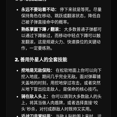
永远不要站着不动：
停下来就是等死。尽量
保持角色在移动、跳跃或翻滚状态，降低自
己被子弹直接命中的概率。
熟练掌握下蹲 / 翻滚：
大多数普通子弹都可
以通过下蹲躲过，而移动中轻点下蹲可以触
发翻滚，这是规避火力、快速换位的关键动
作，一定要练熟。
2. 善用外星人的全套技能
挖地是无敌保险：
在松软地面上你可以向下
挖入地底，期间几乎完全无敌。面对弹幕铺
天盖地的时刻，用挖地穿过攻击，或者突然
从地下冒出拉走敌人，是保命的核心技巧。
骑在敌人头上：
你可以跳到大多数敌人的头
上，将其当做人肉盾牌，或者选择直接“咬
头”秒杀，对付成群敌人时既帅又实用。
近战刀非常好用：
当敌人贴脸围上来时，远