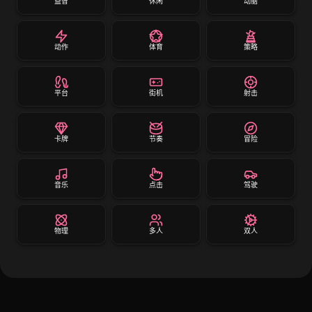
益智
休闲
动脑
动作
体育
策略
平台
街机
射击
卡牌
节奏
冒险
音乐
点击
驾驶
物理
多人
双人