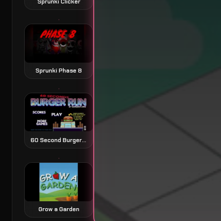
Sprunki Clicker
Sprunki Phase 8
60 Second Burger Run 60 秒汉堡跑酷
Grow a Garden