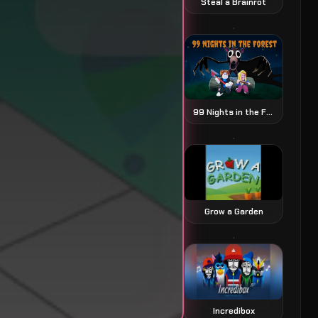
Steal a Brainrot
99 Nights in the Forest 森林中的99夜
Grow a Garden
Incredibox