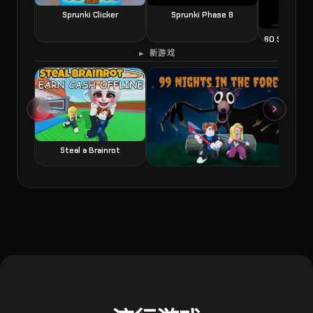
Sprunki Clicker
Sprunki Phase 8
60 Second 
► 新游戏
Steal a Brainrot
99 Nights in the Forest 森林中的99夜