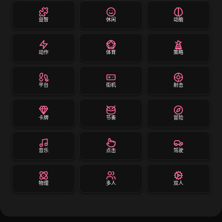
益智
休闲
动脑
动作
体育
策略
平台
街机
射击
卡牌
节奏
冒险
音乐
点击
驾驶
物理
多人
双人